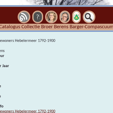
Catalogus Collectie Broer Berens Barger-Compascuu
bewoners Hebelermeer 1792-1900
ens
eur
r Jaar
e
er
s
fo
bewoners Hebelermeer 1792-1900