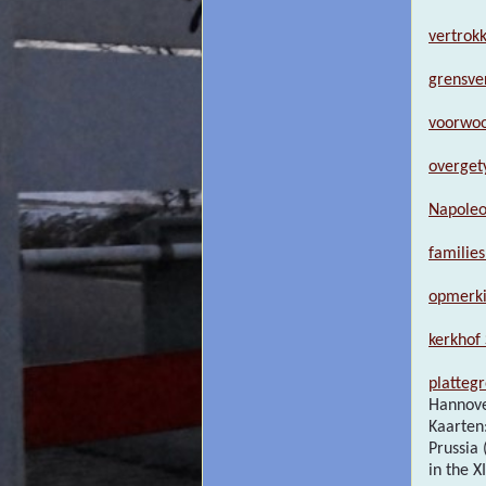
vertrok
grensve
voorwo
overget
Napoleo
families
opmerki
kerkhof
platteg
Hannove
Kaarten
Prussia 
in the X