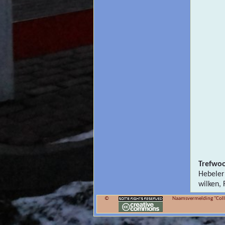
Trefwo
Hebeler
wilken,
©
Naamsvermelding "Colle