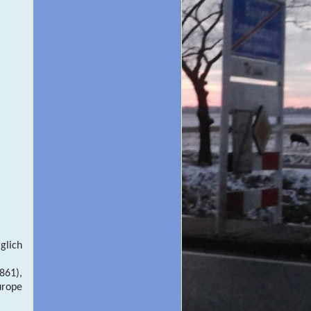
glich
861),
urope