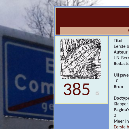
Titel
Eerste 
Auteur
J.B. Ber
Redact
Uitgeve
0
385
Bron
Doctyp
Klapp
Pagina'
0
Meer in
Eerste 