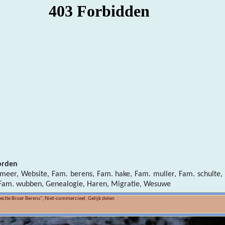
orden
meer, Website, Fam. berens, Fam. hake, Fam. muller, Fam. schulte,
 Fam. wubben, Genealogie, Haren, Migratie, Wesuwe
ctie Broer Berens", Niet-commercieel, Gelijk delen