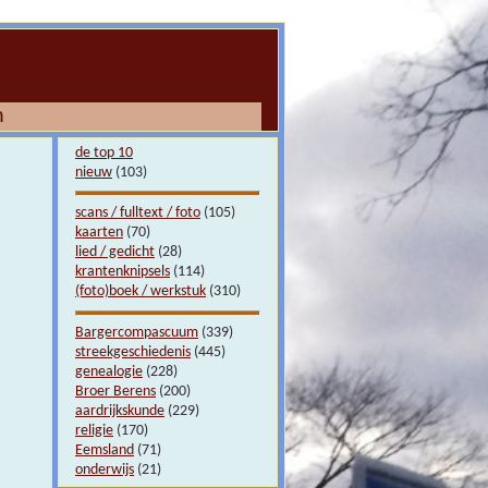
m
de top 10
nieuw
(103)
scans / fulltext / foto
(105)
kaarten
(70)
lied / gedicht
(28)
krantenknipsels
(114)
(foto)boek / werkstuk
(310)
Bargercompascuum
(339)
streekgeschiedenis
(445)
genealogie
(228)
Broer Berens
(200)
aardrijkskunde
(229)
religie
(170)
Eemsland
(71)
onderwijs
(21)