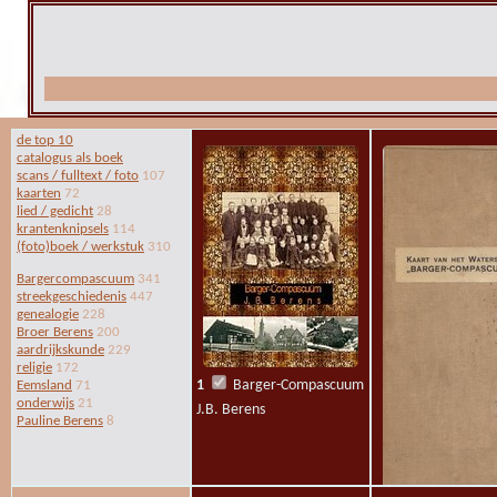
de top 10
catalogus als boek
scans / fulltext / foto
107
kaarten
72
lied / gedicht
28
krantenknipsels
114
(foto)boek / werkstuk
310
Bargercompascuum
341
streekgeschiedenis
447
genealogie
228
Broer Berens
200
aardrijkskunde
229
religie
172
1
Barger-Compascuum
Eemsland
71
onderwijs
21
J.B. Berens
Pauline Berens
8