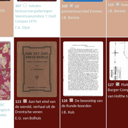
112
Huwe
107
notulen
108
uit
935
bestuursvergaderingen
J.B. Berens
gemeentearchief Emmen
Veenmuseumdorp 't Oald
J.B. Berens
Compas 1970
F.A. Dijck
127
Plat
Barger-Com
van Holthe t
126
De bewoning van
123
Aan het eind van
 BC
de Runde-boorden
de wereld, verhaal uit de
ogisch
Drentsche venen
J.B. Kuis
ndex
E.G. van Bolhuis