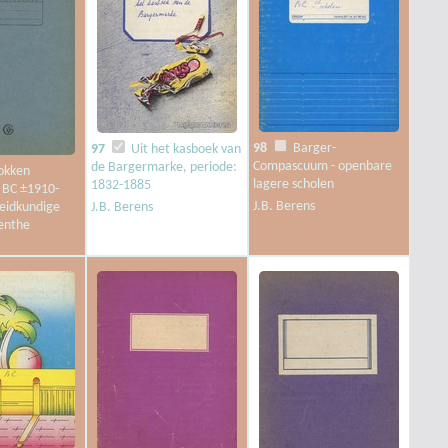
98
Barger-
97
Uit het kasboek van
Compascuum - openbare
de Bargermarke, periode:
okken
lagere scholen
1832-1885
 BC ±1910-
J.B. Berens
eidkundige
J.B. Berens
enthe