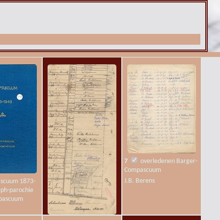
7
overledenen Barger-
Compascuum
J.B. Berens
scuum 1873-
eph-parochie
pascuum