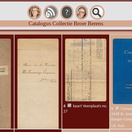
Catalogus Collectie Broer Berens
4
kaart Veenplaats no.
5
Compa
27
1948 St. Jos
Barger-Com
J.B. Kuis