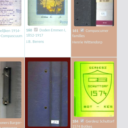
160
Doden Emmen I,
lijken 1914-
161
Compascumer
1852-1917
r-Compascuum
families
J.B. Berens
Henrie Wittendorp
184
Gerdesz Schuttorf
ners Barger-
1574 Botkes