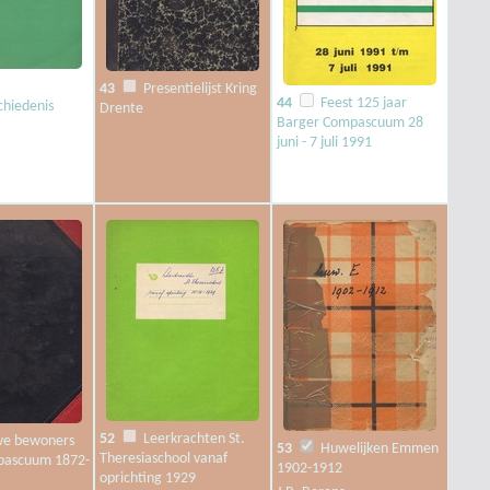
43
Presentielijst Kring
44
Feest 125 jaar
chiedenis
Drente
Barger Compascuum 28
juni - 7 juli 1991
52
Leerkrachten St.
e bewoners
53
Huwelijken Emmen
Theresiaschool vanaf
pascuum 1872-
1902-1912
oprichting 1929