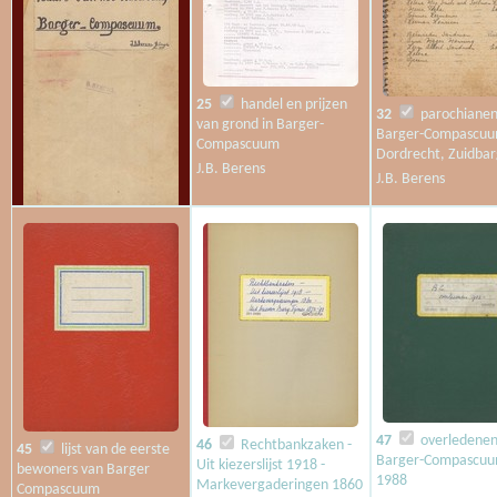
25
handel en prijzen
32
parochiane
van grond in Barger-
Barger-Compascuu
Compascuum
Dordrecht, Zuidba
J.B. Berens
J.B. Berens
24
Kaart van het
Waterschap Barger-
Compascuum
J.B. Berens
47
overledene
46
Rechtbankzaken -
45
lijst van de eerste
Barger-Compascuu
Uit kiezerslijst 1918 -
bewoners van Barger
1988
Markevergaderingen 1860
Compascuum