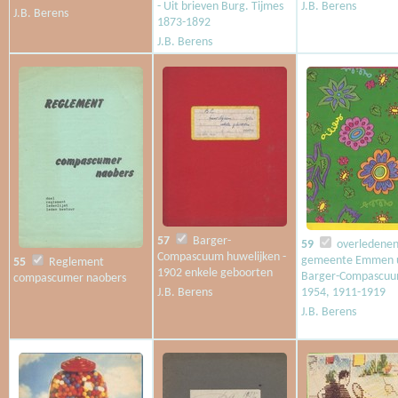
- Uit brieven Burg. Tijmes
J.B. Berens
J.B. Berens
1873-1892
J.B. Berens
57
Barger-
59
overledenen
Compascuum huwelijken -
gemeente Emmen u
55
Reglement
1902 enkele geboorten
Barger-Compascuu
compascumer naobers
J.B. Berens
1954, 1911-1919
J.B. Berens