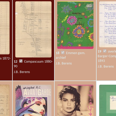
3
Kaart van het
Veenschap Het
-
Zwartenberger
Compascuum
J.B. Berens
19
overl
18
Emmen gem.
Barger-Com
archief
 1872-
1893
12
Compascuum 1880-
J.B. Berens
90
J.B. Berens
J.B. Berens