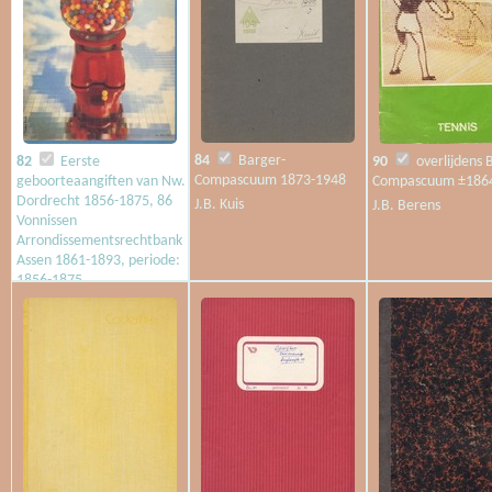
84
Barger-
82
Eerste
90
overlijdens 
Compascuum 1873-1948
geboorteaangiften van Nw.
Compascuum ±186
Dordrecht 1856-1875, 86
J.B. Kuis
J.B. Berens
Vonnissen
Arrondissementsrechtbank
Assen 1861-1893, periode:
1856-1875
J.B. Berens