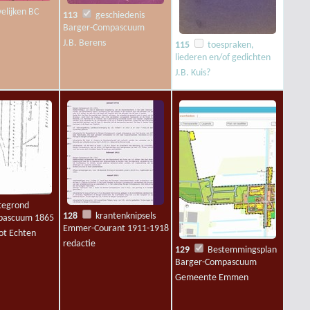
lijken BC
113
geschiedenis
Barger-Compascuum
J.B. Berens
115
toespraken,
liederen en/of gedichten
J.B. Kuis?
tegrond
128
krantenknipsels
pascuum 1865
Emmer-Courant 1911-1918
ot Echten
redactie
129
Bestemmingsplan
Barger-Compascuum
Gemeente Emmen