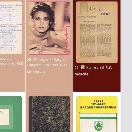
6
kaart veenplaats 28-
43 Barger-Compascuum, 1-
2 Zwartemeer, en het
Hebelermeerse
Compascuum
J.B. Berens
edenen
20
migratie Barger-
pascuum 1868-
Compascuum 1903-1911
21
Klanken uit B.C.
J.B. Berens
redactie