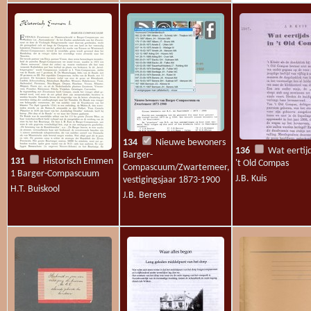
134
Nieuwe bewoners
136
Wat eertijd
Barger-
131
Historisch Emmen
't Old Compas
Compascuum/Zwartemeer,
1 Barger-Compascuum
J.B. Kuis
vestigingsjaar 1873-1900
H.T. Buiskool
J.B. Berens