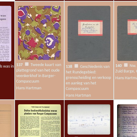
137
Tweede kaart van
140
Nw. 
s was in
138
Geschiedenis van
plattegrond van het oude
Zuid Barge,
het Rundegebied:
veenkerkhof in Barger-
grensscheiding en verkoop
Hans Hartm
Compascuum
en aanleg van het
Hans Hartman
Compascuum
Hans Hartman