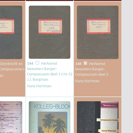
144
Herkomst
Dordrecht en
146
Herkomst
bewoners Barger-
 Compascumers
bewoners Barger-
Compascuum deel 1 t/m 52
Compascuum deel 2
an
J.J. Borgman
Hans Hartman
Hans Hartman