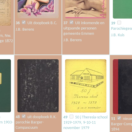
36
Uit doopboek B.C.
37
Uit inkomende en
39
uitgaande personen
Parochieges
J.B. Berens
n
gemeente Emmen
J.B. Kuis
m, Nw.
J.B. Berens
rge 1872
n
48
uit doopboek R.K.
49
50 j Theresia-school
51
nieuw
m 1903-
parochie Barger-
1929-1979, 9-10-11
Barger-Com
Compascuum
november 1979
1894