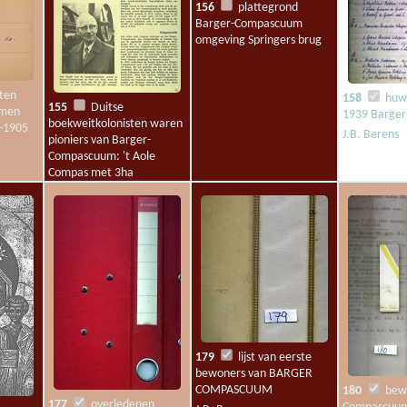
156
plattegrond
Barger-Compascuum
omgeving Springers brug
ten
158
huwe
155
Duitse
mmen
1939 Barge
boekweitkolonisten waren
-1905
J.B. Berens
pioniers van Barger-
Compascuum: 't Aole
Compas met 3ha
uitgebreid
redactie
179
lijst van eerste
bewoners van BARGER
COMPASCUUM
180
bewo
177
overledenen