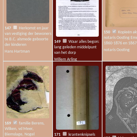
147
Herkomst en jaar
150
Kopieën ak
van vestiging der bewoners
notaris Oosting E
te B.C. alsmede geboorte
149
Waar alles begon:
1860-1876 en 1867
der kinderen
lang geleden middelpunt
notaris Oosting
Hans Hartman
van het dorp
Willem Arling
169
familie Berens,
Wilken, vd Meer,
Biemslage, Nogel
171
krantenknipsels