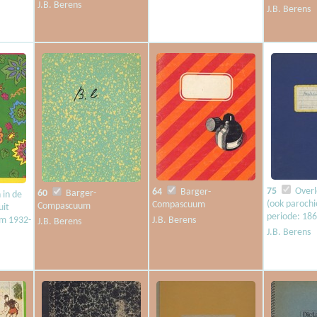
J.B. Berens
J.B. Berens
75
Overl
64
Barger-
60
Barger-
 in de
(ook parochi
Compascuum
Compascuum
it
periode: 18
m 1932-
J.B. Berens
J.B. Berens
J.B. Berens