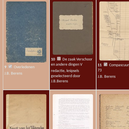
2
Kaart van het
Waterschap Barger
Compascuum
10
De zaak Verschoor
en andere dingen V
11
Compascuum
9
Overledenen
73
redactie, knipsels
J.B. Berens
geselecteerd door
J.B. Berens
J.B.Berens