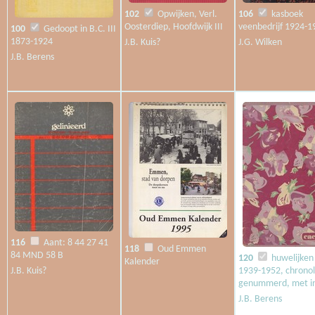
102
Opwijken, Verl.
106
kasboek
Oosterdiep, Hoofdwijk III
veenbedrijf 1924-1
100
Gedoopt in B.C. III
1873-1924
J.B. Kuis?
J.G. Wilken
J.B. Berens
116
Aant: 8 44 27 41
118
Oud Emmen
84 MND 58 B
120
huwelijken
Kalender
J.B. Kuis?
1939-1952, chronol
genummerd, met i
J.B. Berens