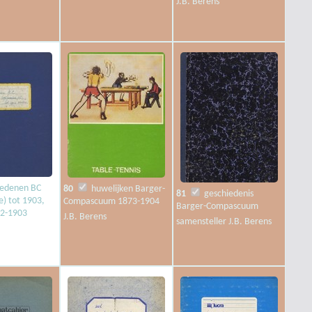
J.B. Berens
edenen BC
80
huwelijken Barger-
81
geschiedenis
e) tot 1903,
Compascuum 1873-1904
Barger-Compascuum
62-1903
J.B. Berens
samensteller J.B. Berens