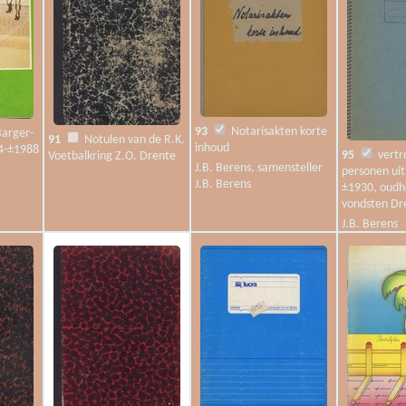
93
Notarisakten korte
Barger-
91
Notulen van de R.K.
inhoud
4-±1988
95
vertr
Voetbalkring Z.O. Drente
J.B. Berens, samensteller
personen uit
J.B. Berens
±1930, oudh
vondsten Dr
J.B. Berens