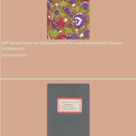
137
Tweede kaart van plattegrond van het oude veenkerkhof in Barger-
Compascuum
Hans Hartman