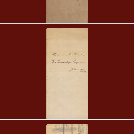
2
Kaart van het Waterschap Barger-Compascuum
3
Kaart van het Veenschap Het Zwartenberger Compascuum
J.B. Berens