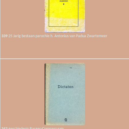
339
25 Jarig bestaan parochie h. Antonius van Padua Zwartemeer
343
geschiedenis Barger-Compascuum