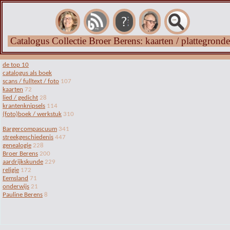
Catalogus Collectie Broer Berens: kaarten / plattegrond
de top 10
catalogus als boek
scans / fulltext / foto
107
kaarten
72
lied / gedicht
28
krantenknipsels
114
(foto)boek / werkstuk
310
Bargercompascuum
341
streekgeschiedenis
447
genealogie
228
Broer Berens
200
aardrijkskunde
229
religie
172
Eemsland
71
onderwijs
21
Pauline Berens
8