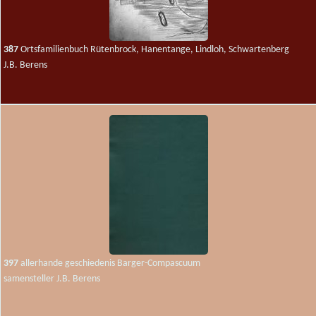
387
Ortsfamilienbuch Rütenbrock, Hanentange, Lindloh, Schwartenberg
J.B. Berens
397
allerhande geschiedenis Barger-Compascuum
samensteller J.B. Berens