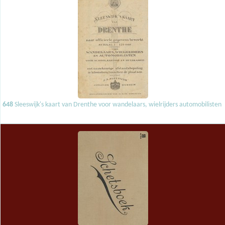
648
Sleeswijk's kaart van Drenthe voor wandelaars, wielrijders automobilisten