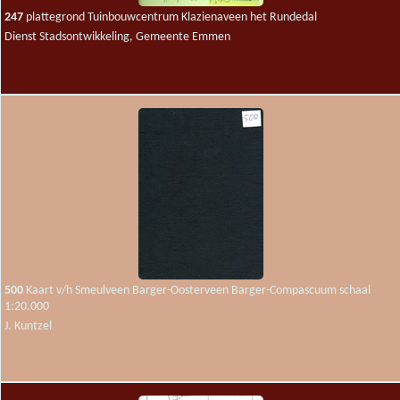
247
plattegrond Tuinbouwcentrum Klazienaveen het Rundedal
Dienst Stadsontwikkeling, Gemeente Emmen
500
Kaart v/h Smeulveen Barger-Oosterveen Barger-Compascuum schaal
1:20.000
J. Kuntzel