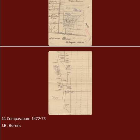
6
kaart veenplaats 28-43 Barger-Compascuum, 1-2 Zwartemeer, en het
Hebelermeerse Compascuum
J.B. Berens
11
Compascuum 1872-73
J.B. Berens