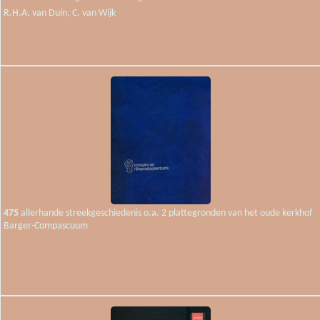
R.H.A. van Duin, C. van Wijk
475
allerhande streekgeschiedenis o.a. 2 plattegronden van het oude kerkhof
Barger-Compascuum