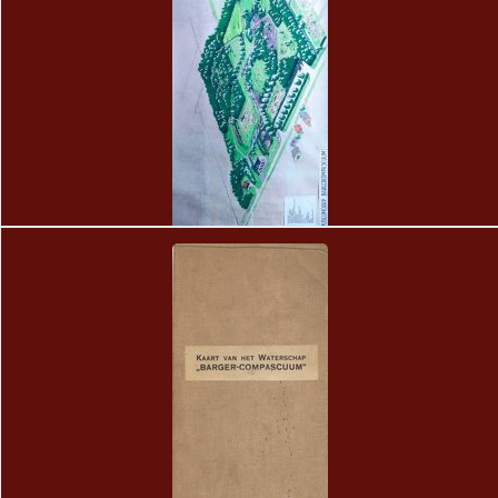
882
schets Museumdorp 1966 karton 121 x 57 cm