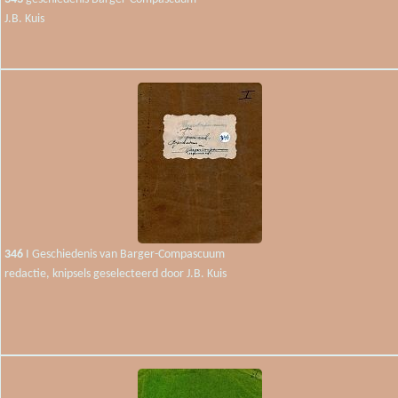
J.B. Kuis
346
I Geschiedenis van Barger-Compascuum
redactie, knipsels geselecteerd door J.B. Kuis