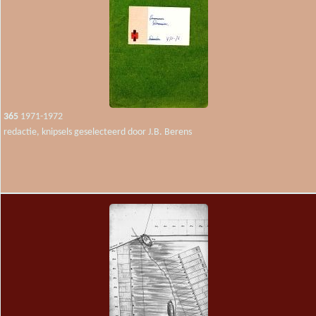
365
1971-1972
redactie, knipsels geselecteerd door J.B. Berens