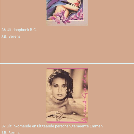
36
Uit doopboek B.C.
J.B. Berens
37
Uit inkomende en uitgaande personen gemeente Emmen
J.B. Berens