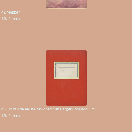
42
Meppen
J.B. Berens
45
lijst van de eerste bewoners van Barger Compascuum
J.B. Berens