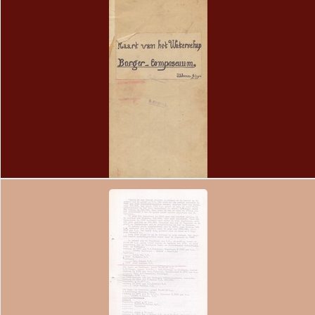
24
Kaart van het Waterschap Barger-Compascuum
J.B. Berens