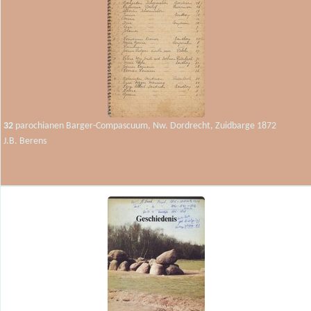
32
parochianen Barger-Compascuum, Nw. Dordrecht, Zuidbarge 1872
J.B. Berens