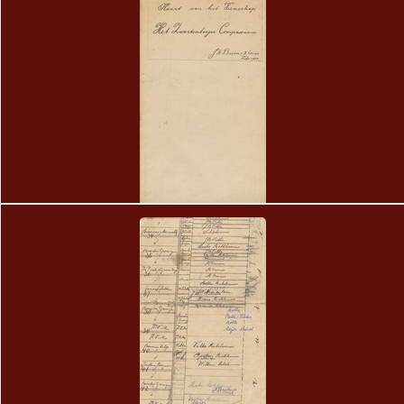
3
Kaart van het Veenschap Het Zwartenberger Compascuum
J.B. Berens