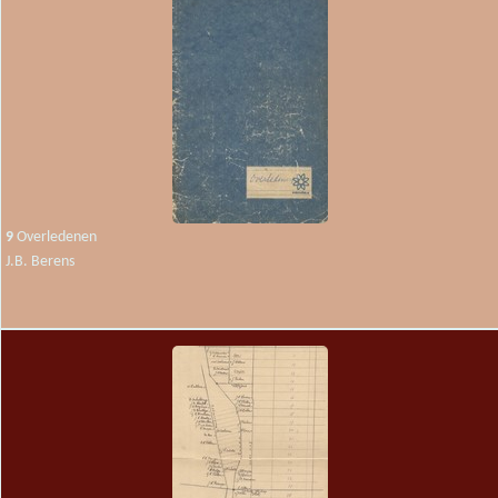
9
Overledenen
J.B. Berens