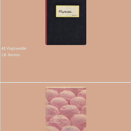
41
Vlagtwedde
J.B. Berens