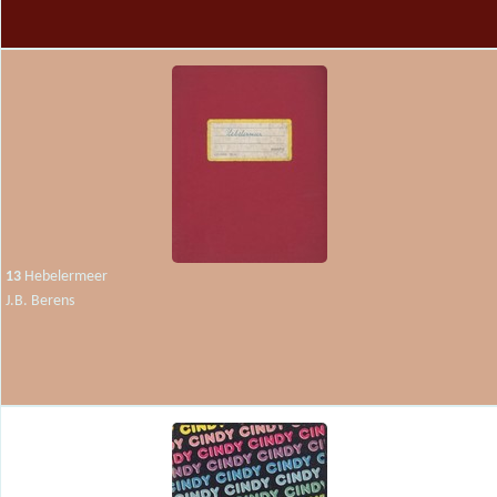
13
Hebelermeer
J.B. Berens