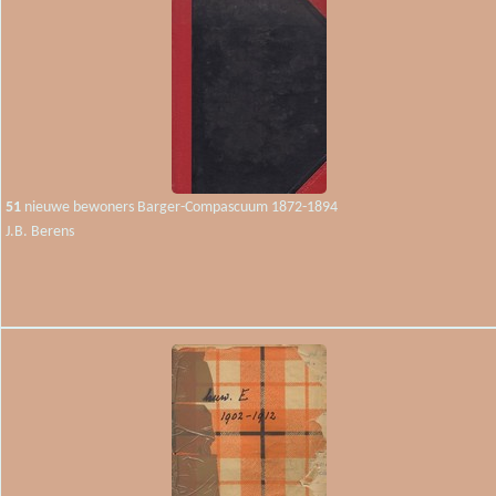
51
nieuwe bewoners Barger-Compascuum 1872-1894
J.B. Berens