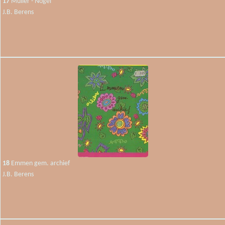
17
Müller - Nögel
J.B. Berens
18
Emmen gem. archief
J.B. Berens