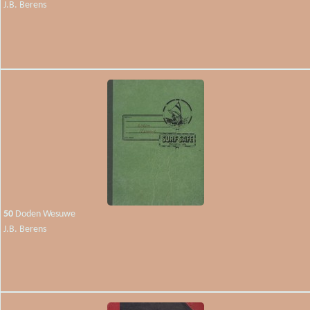
J.B. Berens
50
Doden Wesuwe
J.B. Berens