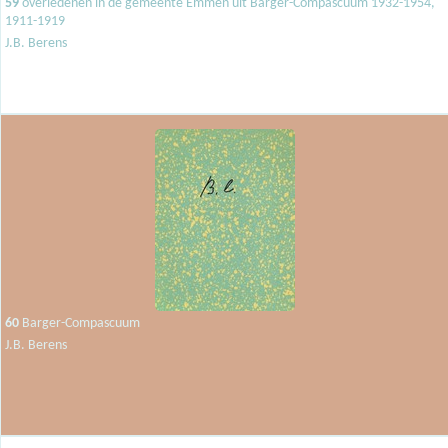
59
overledenen in de gemeente Emmen uit Barger-Compascuum 1932-1954,
1911-1919
J.B. Berens
60
Barger-Compascuum
J.B. Berens