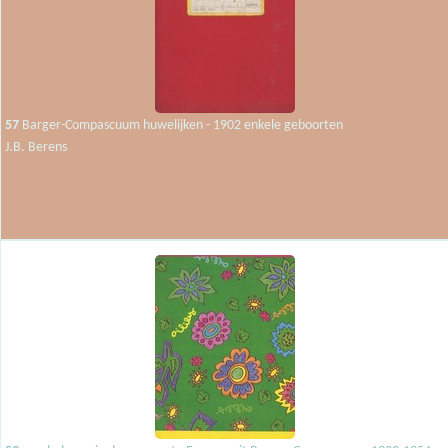
57
Barger-Compascuum huwelijken - 1902 enkele geboorten
J.B. Berens