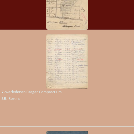
6
kaart veenplaats 28-43 Barger-Compascuum, 1-2 Zwartemeer, en het
Hebelermeerse Compascuum
J.B. Berens
7
overledenen Barger-Compascuum
J.B. Berens