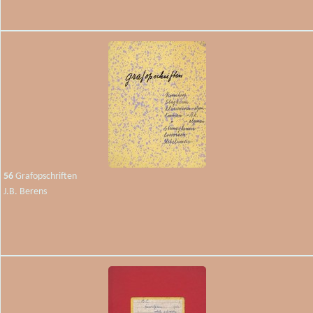
56
Grafopschriften
J.B. Berens