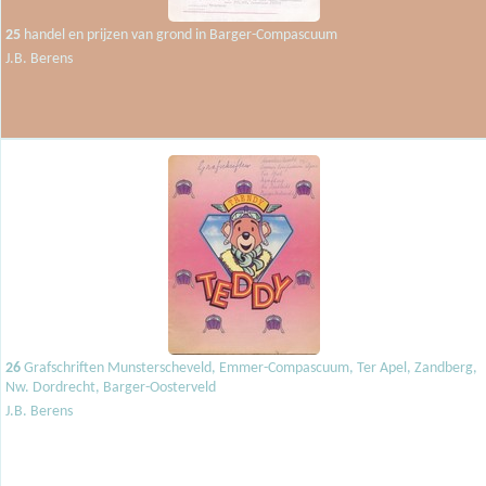
25
handel en prijzen van grond in Barger-Compascuum
J.B. Berens
26
Grafschriften Munsterscheveld, Emmer-Compascuum, Ter Apel, Zandberg,
Nw. Dordrecht, Barger-Oosterveld
J.B. Berens