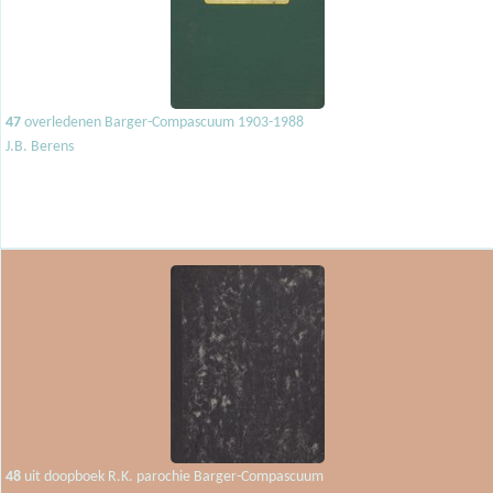
47
overledenen Barger-Compascuum 1903-1988
J.B. Berens
48
uit doopboek R.K. parochie Barger-Compascuum