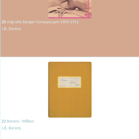
20
migratie Barger-Compascuum 1903-1911
J.B. Berens
22
Berens - Wilken
J.B. Berens