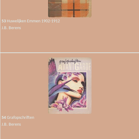
53
Huwelijken Emmen 1902-1912
J.B. Berens
54
Grafopschriften
J.B. Berens