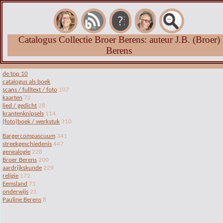
Catalogus Collectie Broer Berens: auteur J.B. (Broer)
Berens
de top 10
catalogus als boek
scans / fulltext / foto
107
kaarten
72
lied / gedicht
28
krantenknipsels
114
(foto)boek / werkstuk
310
Bargercompascuum
341
streekgeschiedenis
447
genealogie
228
Broer Berens
200
aardrijkskunde
229
religie
172
Eemsland
71
onderwijs
21
Pauline Berens
8