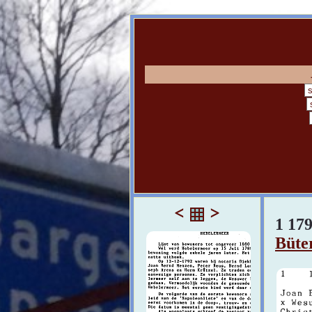
<
>
1 17
Büte