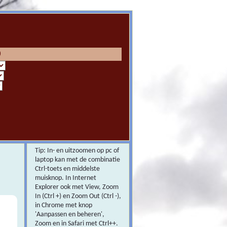
0
Tip: In- en uitzoomen op pc of
laptop kan met de combinatie
Ctrl-toets en middelste
muisknop. In Internet
Explorer ook met View, Zoom
In (Ctrl +) en Zoom Out (Ctrl -),
in Chrome met knop
'Aanpassen en beheren',
Zoom en in Safari met Ctrl++.