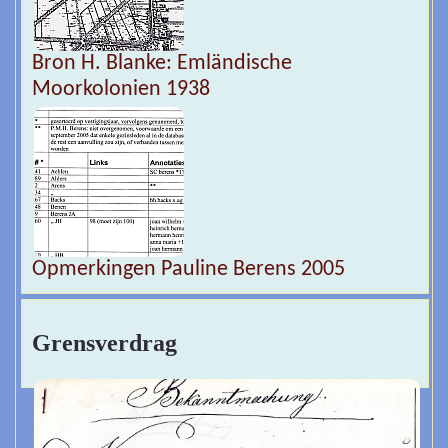
Bron H. Blanke: Emländische
Moorkolonien 1938
Opmerkingen Pauline Berens 2005
Grensverdrag