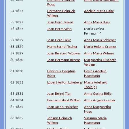
Koop
54 1827
Hermann Heinrich
Adeleid Maria Hake
Wilken
55 1827
Joan Gerd Jasken
Anna Maria Buss
56 1827
Joan Herm Vehn
Maria Gesina
Fehrmann*
57 1829
Joan Gerd Falke
Anna Maria Schleper
58 1829
Herm Bernd Fischer
Maria Helena Cramer
59 1829
Joan Bernard Wübkes
Anna Maria Wilmes
60 1830
Joan Hermann Berens
Margaretha Elisabeth
Veltrup
61 1830
Henricus Josephus
Gesina Adeleid
Büter
Haarmann
62 1831
Lübert Anton Lakeberg
Maria Adelheid
Thole(n)
63 1831
Joan Bernd Tien
Anna Gesina Bölle
64 1834
Bernard Eilard Wilken
Anna Angela Cramer
65 1835
Joan Jacob Hölscher
Anna Margaretha
Hugo
66 1835
Johann Heinrich
Susanna Maria
Wilken
Haarmann