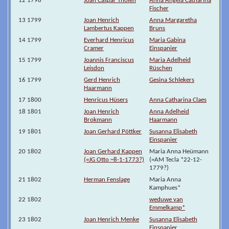
12 1798
Joan Caspar Tholen
Anna Angela Catharina
Fischer
13 1799
Joan Henrich
Anna Margaretha
Lambertus Kappen
Bruns
14 1799
Everhard Henricus
Maria Gabina
Cramer
Einspanier
15 1799
Joannis Franciscus
Maria Adelheid
Leisdon
Rüschen
16 1799
Gerd Henrich
Gesina Schlekers
Haarmann
17 1800
Henricus Hüsers
Anna Catharina Claes
18 1801
Joan Henrich
Anna Adelheid
Brokmann
Haarmann
19 1801
Joan Gerhard Pöttker
Susanna Elisabeth
Einspanier
20 1802
Joan Gerhard Kappen
Maria Anna Heümann
(=JG Otto ~8-1-1773?)
(=AM Tecla *22-12-
1779?)
21 1802
Herman Fenslage
Maria Anna
Kamphues*
22 1802
weduwe van
Emmelkamp*
23 1802
Joan Henrich Menke
Susanna Elisabeth
Einspanier