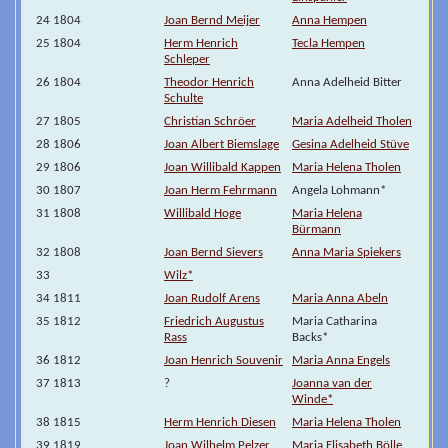
24 1804
Joan Bernd Meijer
Anna Hempen
25 1804
Herm Henrich
Tecla Hempen
Schleper
26 1804
Theodor Henrich
Anna Adelheid Bitter
Schulte
27 1805
Christian Schröer
Maria Adelheid Tholen
28 1806
Joan Albert Biemslage
Gesina Adelheid Stüve
29 1806
Joan Willibald Kappen
Maria Helena Tholen
30 1807
Joan Herm Fehrmann
Angela Lohmann*
31 1808
Willibald Hoge
Maria Helena
Bürmann
32 1808
Joan Bernd Sievers
Anna Maria Spiekers
33
Wilz*
34 1811
Joan Rudolf Arens
Maria Anna Abeln
35 1812
Friedrich Augustus
Maria Catharina
Rass
Backs*
36 1812
Joan Henrich Souvenir
Maria Anna Engels
37 1813
?
Joanna van der
Winde*
38 1815
Herm Henrich Diesen
Maria Helena Tholen
39 1819
Joan Wilhelm Pelzer
Maria Elisabeth Bölle