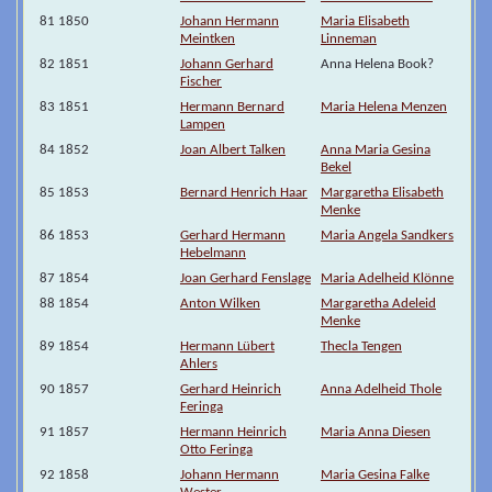
81 1850
Johann Hermann
Maria Elisabeth
Meintken
Linneman
82 1851
Johann Gerhard
Anna Helena Book?
Fischer
83 1851
Hermann Bernard
Maria Helena Menzen
Lampen
84 1852
Joan Albert Talken
Anna Maria Gesina
Bekel
85 1853
Bernard Henrich Haar
Margaretha Elisabeth
Menke
86 1853
Gerhard Hermann
Maria Angela Sandkers
Hebelmann
87 1854
Joan Gerhard Fenslage
Maria Adelheid Klönne
88 1854
Anton Wilken
Margaretha Adeleid
Menke
89 1854
Hermann Lübert
Thecla Tengen
Ahlers
90 1857
Gerhard Heinrich
Anna Adelheid Thole
Feringa
91 1857
Hermann Heinrich
Maria Anna Diesen
Otto Feringa
92 1858
Johann Hermann
Maria Gesina Falke