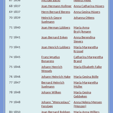
67 1836
Michael Backs
Helena Meier
68 1837
Joan Hermann Kollmer
Anna Catharina Hüsers
69 1837
Herm Bernard Berens
Anna Gesina Hüsers
70 1839
Heinrich Georg
Johanna Ottens
Suelmann
71 1840
Joan Herman Lübbers
Maria Anna
Bro(c)kmann
72 1841
Joan Bernard Evken
Anna Berendina
Sievers
73 1841
Joan Henrich Lubbers
Maria Margaretha
Krüssel
74 1845
Franz Ignatius
Catharina Margaretha
Bonarens
Brand
75 1846
Johann Henrich
Maria Elisabeth Falke
Wessels
76 1846
Johann Heinrich Hake
Maria Gesina Bölle
77 1847
Bernard Heinrich
Maria Margaretha
Suelmann
Müller
78 1848
Johann Wilken
Maria Gesina
Gebbeken
79 1848
Johann "Wenceslaus"
Anna Helena Mensen
Fenslage
(Menzen)
80 1850
Joan Bernard Robben
Maria Anna Willers