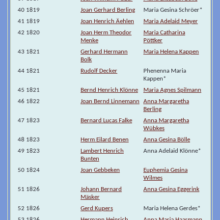
40 1819
Joan Gerhard Berling
Maria Gesina Schröer*
41 1819
Joan Henrich Äehlen
Maria Adelaid Meyer
42 1820
Joan Herm Theodor
Maria Catharina
Menke
Pöttker
43 1821
Gerhard Hermann
Maria Helena Kappen
Bolk
44 1821
Rudolf Decker
Phenenna Maria
Kappen*
45 1821
Bernd Henrich Klönne
Maria Agnes Spilmann
46 1822
Joan Bernd Linnemann
Anna Margaretha
Berling
47 1823
Bernard Lucas Falke
Anna Margaretha
Wübkes
48 1823
Herm Eilard Benen
Anna Gesina Bölle
49 1823
Lambert Henrich
Anna Adelaid Klönne*
Bunten
50 1824
Joan Gebbeken
Euphemia Gesina
Wilmes
51 1826
Johann Bernard
Anna Gesina Eggerink
Mäsker
52 1826
Gerd Kupers
Maria Helena Gerdes*
53 1826
Hermann Heinrich
Anna Maria Haarmann