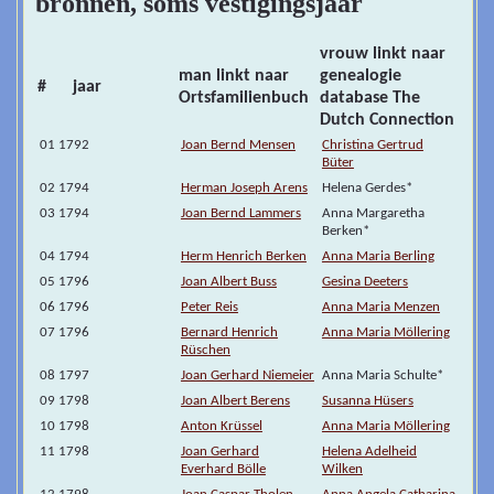
bronnen, soms vestigingsjaar
vrouw linkt naar
man linkt naar
genealogie
# jaar
Ortsfamilienbuch
database The
Dutch Connection
01 1792
Joan Bernd Mensen
Christina Gertrud
Büter
02 1794
Herman Joseph Arens
Helena Gerdes*
03 1794
Joan Bernd Lammers
Anna Margaretha
Berken*
04 1794
Herm Henrich Berken
Anna Maria Berling
05 1796
Joan Albert Buss
Gesina Deeters
06 1796
Peter Reis
Anna Maria Menzen
07 1796
Bernard Henrich
Anna Maria Möllering
Rüschen
08 1797
Joan Gerhard Niemeier
Anna Maria Schulte*
09 1798
Joan Albert Berens
Susanna Hüsers
10 1798
Anton Krüssel
Anna Maria Möllering
11 1798
Joan Gerhard
Helena Adelheid
Everhard Bölle
Wilken