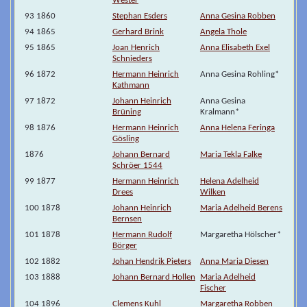
Wester
93 1860
Stephan Esders
Anna Gesina Robben
94 1865
Gerhard Brink
Angela Thole
95 1865
Joan Henrich
Anna Elisabeth Exel
Schnieders
96 1872
Hermann Heinrich
Anna Gesina Rohling*
Kathmann
97 1872
Johann Heinrich
Anna Gesina
Brüning
Kralmann*
98 1876
Hermann Heinrich
Anna Helena Feringa
Gösling
1876
Johann Bernard
Maria Tekla Falke
Schröer 1544
99 1877
Hermann Heinrich
Helena Adelheid
Drees
Wilken
100 1878
Johann Heinrich
Maria Adelheid Berens
Bernsen
101 1878
Hermann Rudolf
Margaretha Hölscher*
Börger
102 1882
Johan Hendrik Pieters
Anna Maria Diesen
103 1888
Johann Bernard Hollen
Maria Adelheid
Fischer
104 1896
Clemens Kuhl
Margaretha Robben