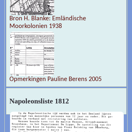
Bron H. Blanke: Emländische
Moorkolonien 1938
Opmerkingen Pauline Berens 2005
Napoleonsliste 1812